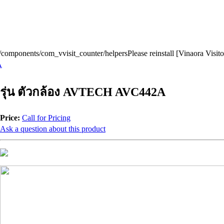
r/components/com_vvisit_counter/helpersPlease reinstall [Vinaora Visi
A
รุ่น ตัวกล้อง AVTECH AVC442A
Price:
Call for Pricing
Ask a question about this product