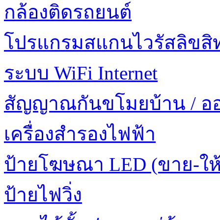
กล้องติดรถยนต์
โปรแกรมสแกนไวรัสลิขสิทธ
ระบบ WiFi Internet
สัญญาณกันขโมยบ้าน / อ
เครื่องสำรองไฟฟ้า
ป้ายโฆษณา LED (ขาย-ให้
ป้ายไฟวิ่ง