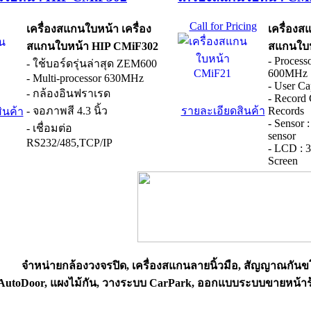
Call for Pricing
เครื่องสแกนใบหน้า เครื่อง
เครื่องส
สแกนใบหน้า HIP CMiF302
สแกนใบ
- Proces
- ใช้บอร์ดรุ่นล่าสุด ZEM600
600MHz
- Multi-processor 630MHz
- User Ca
- กล้องอินฟราเรด
- Record 
- จอภาพสี 4.3 นิ้ว
รายละเอียดสินค้า
Records
ินค้า
- Sensor 
- เชื่อมต่อ
sensor
RS232/485,TCP/IP
- LCD : 3
Screen
จำหน่ายกล้องวงจรปิด, เครื่องสแกนลายนิ้วมือ, สัญญาณกันข
ตู AutoDoor, แผงไม้กัน, วางระบบ CarPark, ออกแบบระบบขายหน้า