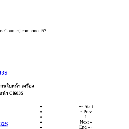
tors Counter] component53
83S
แกนใบหน้า เครื่อง
น้า Ci683S
«« Start
« Prev
1
Next »
682S
End »»